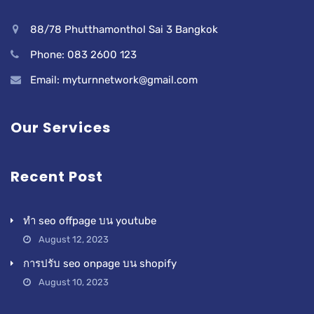
88/78 Phutthamonthol Sai 3 Bangkok
Phone: 083 2600 123
Email: myturnnetwork@gmail.com
Our Services
Recent Post
ทำ seo offpage บน youtube
August 12, 2023
การปรับ seo onpage บน shopify
August 10, 2023