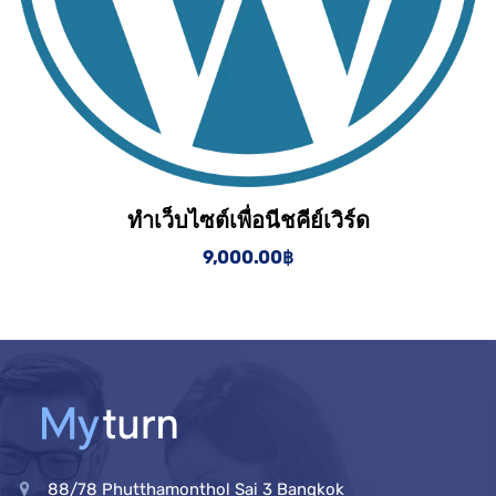
ทำเว็บไซต์เพื่อนีชคีย์เวิร์ด
View Details
Add to cart
9,000.00
฿
88/78 Phutthamonthol Sai 3 Bangkok