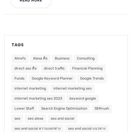
READ MORE
TAGS
Ahrefs
Alexa คือ
Business
Consulting
direct seo คือ
direct traffic
Financial Planning
Funds
Google Keyword Planner
Google Trends
internet marketing
internet marketing seo
internet marketing seo 2023
keyword google
Lower Staff
Search Engine Optimization
SEMrush
seo
seo alexa
seo and social
seo and social ความแตกต่าง
seo and social แนวทาง